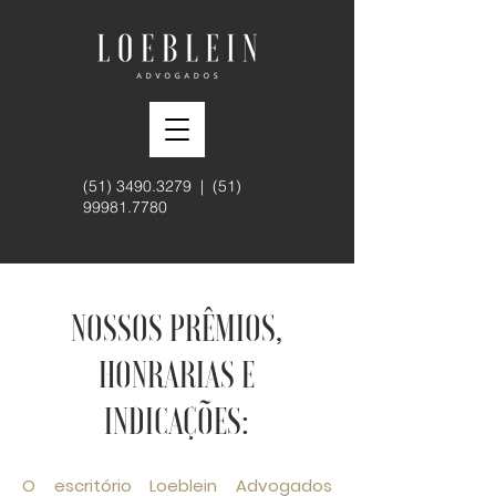
(51) 3490.3279
|
(51)
99981.7780
NOSSOS PRÊMIOS,
HONRARIAS E
INDICAÇÕES:
O escritório Loeblein Advogados