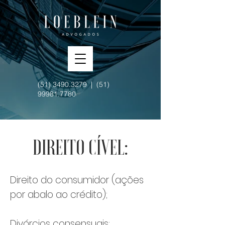
(51) 3490.3279
|
(51)
99981.7780
DIREITO CÍVEL:
Direito do consumidor (ações
por abalo ao crédito);
Divórcios consensuais;