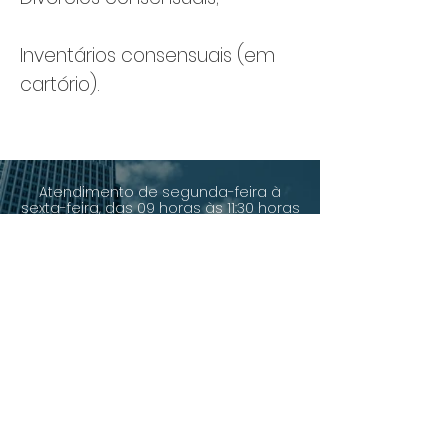
Inventários consensuais (em
cartório).
Atendimento de segunda-feira à
sexta-feira, das 09 horas às 11:30 horas
e das 14 horas às 17 horas.
Av. Dorival Cândido Luz de Oliveira,
5.360. Sala 206. Bairro São Vicente.
Gravataí/RS.
(51) 3490.3279
|
(51) 99981.7780
contato@loebleinadvogados.com
2026 - LOEBLEIN ADVOGADOS - LUCIANO LOEBLEIN SOCIEDADE INDIVIDUAL DE ADVOCACIA.
OAB/RS.: 9.547. Todos os direitos reservados.